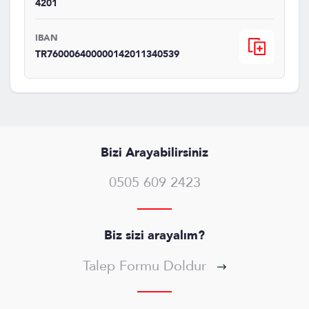
4201
IBAN
TR760006400000142011340539
Bizi Arayabilirsiniz
0505 609 2423
Biz sizi arayalım?
Talep Formu Doldur