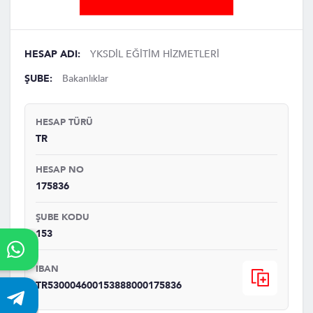
HESAP ADI:
YKSDİL EĞİTİM HİZMETLERİ
ŞUBE:
Bakanlıklar
HESAP TÜRÜ
TR
HESAP NO
175836
ŞUBE KODU
153
IBAN
TR530004600153888000175836