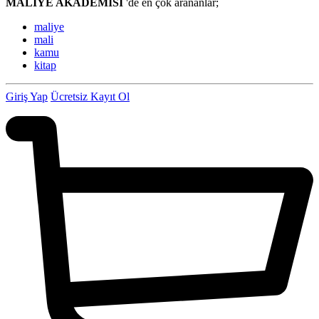
MALİYE AKADEMİSİ
'de en çok arananlar;
maliye
mali
kamu
kitap
Giriş Yap
Ücretsiz Kayıt Ol