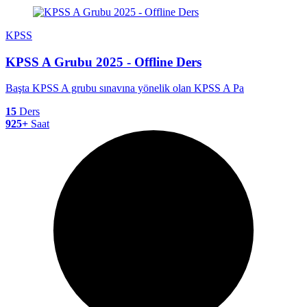
KPSS
KPSS A Grubu 2025 - Offline Ders
Başta KPSS A grubu sınavına yönelik olan KPSS A Pa
15
Ders
925+
Saat