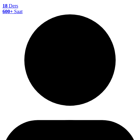
18
Ders
600+
Saat