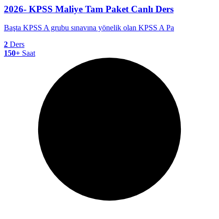
2026- KPSS Maliye Tam Paket Canlı Ders
Başta KPSS A grubu sınavına yönelik olan KPSS A Pa
2
Ders
150+
Saat