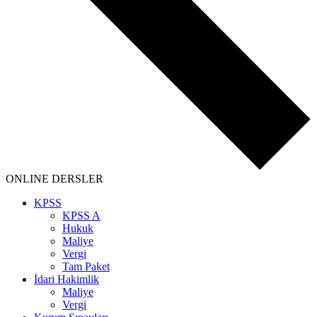
ONLINE DERSLER
KPSS
KPSS A
Hukuk
Maliye
Vergi
Tam Paket
İdari Hakimlik
Maliye
Vergi