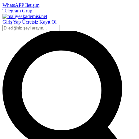
WhatsAPP İletişim
Telegram Grup
Giriş Yap
Ücretsiz Kayıt Ol