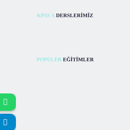
KPSS A
DERSLERİMİZ
POPÜLER
EĞİTİMLER
Hukuk
2026 - KPSS Vergi Canlı Ders
Vergi Hukuku ve Türk Vergi Sistemi
45
Saat + Kaynaklarımız