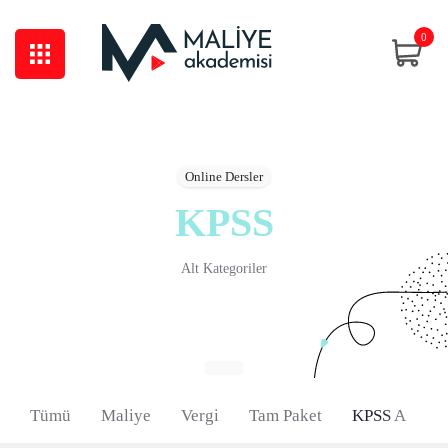
0
Online Dersler
KPSS
Alt Kategoriler
Tümü
Maliye
Vergi
Tam Paket
KPSS A
H