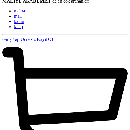
MALİYE AKADEMİSİ
'de en çok arananlar;
maliye
mali
kamu
kitap
Giriş Yap
Ücretsiz Kayıt Ol