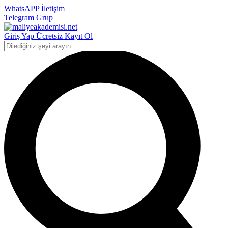
WhatsAPP İletişim
Telegram Grup
Giriş Yap
Ücretsiz Kayıt Ol