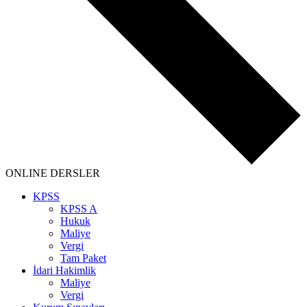
ONLINE DERSLER
KPSS
KPSS A
Hukuk
Maliye
Vergi
Tam Paket
İdari Hakimlik
Maliye
Vergi