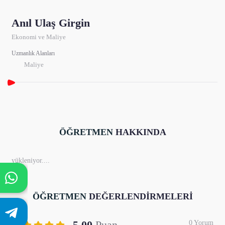
Anıl Ulaş Girgin
Ekonomi ve Maliye
Uzmanlık Alanları
Maliye
ÖĞRETMEN
HAKKINDA
yükleniyor....
ÖĞRETMEN
DEĞERLENDİRMELERİ
5.00
Puan
0 Yorum