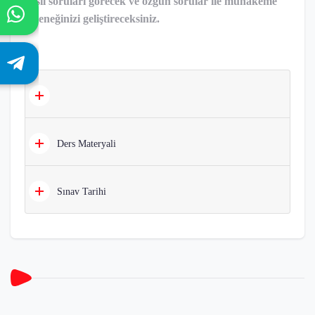
nesil soruları görecek ve özgün sorular ile muhakeme
yeteneğinizi geliştireceksiniz.
Ders Materyali
Sınav Tarihi