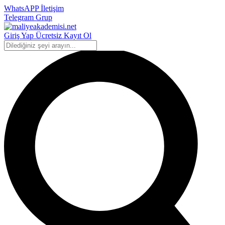
WhatsAPP İletişim
Telegram Grup
Giriş Yap
Ücretsiz Kayıt Ol