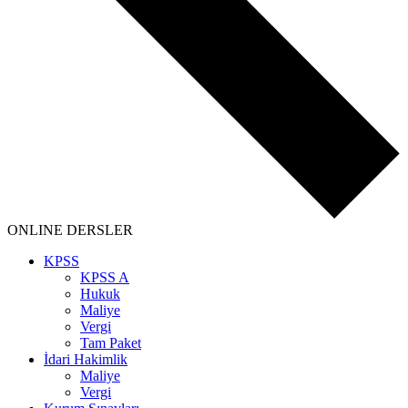
ONLINE DERSLER
KPSS
KPSS A
Hukuk
Maliye
Vergi
Tam Paket
İdari Hakimlik
Maliye
Vergi