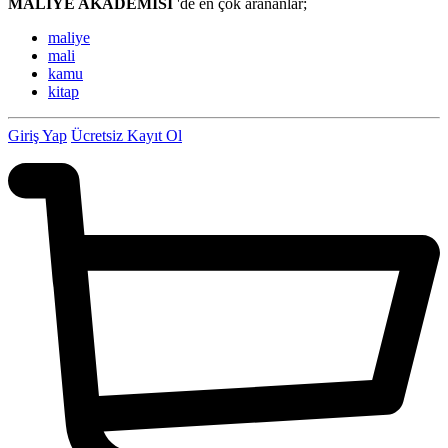
MALİYE AKADEMİSİ
'de en çok arananlar;
maliye
mali
kamu
kitap
Giriş Yap
Ücretsiz Kayıt Ol