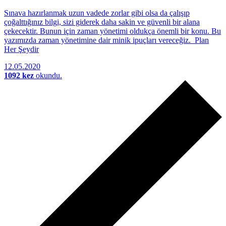
Sınava hazırlanmak uzun vadede zorlar gibi olsa da çalışıp
çoğalttığınız bilgi, sizi giderek daha sakin ve güvenli bir alana
çekecektir. Bunun için zaman yönetimi oldukça önemli bir konu. Bu
yazımızda zaman yönetimine dair minik ipuçları vereceğiz. Plan
Her Şeydir
12.05.2020
1092 kez
okundu.