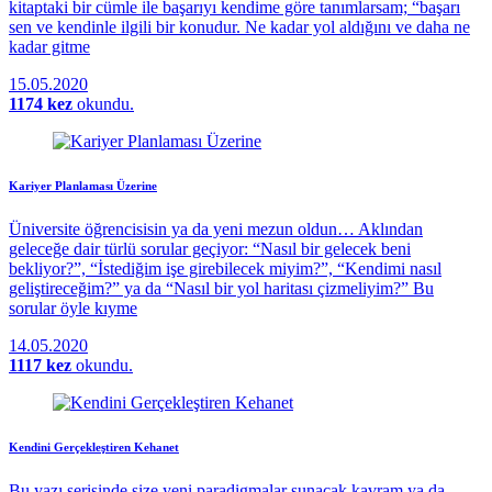
kitaptaki bir cümle ile başarıyı kendime göre tanımlarsam; “başarı
sen ve kendinle ilgili bir konudur. Ne kadar yol aldığını ve daha ne
kadar gitme
15.05.2020
1174 kez
okundu.
Kariyer Planlaması Üzerine
Üniversite öğrencisisin ya da yeni mezun oldun… Aklından
geleceğe dair türlü sorular geçiyor: “Nasıl bir gelecek beni
bekliyor?”, “İstediğim işe girebilecek miyim?”, “Kendimi nasıl
geliştireceğim?” ya da “Nasıl bir yol haritası çizmeliyim?” Bu
sorular öyle kıyme
14.05.2020
1117 kez
okundu.
Kendini Gerçekleştiren Kehanet
Bu yazı serisinde size yeni paradigmalar sunacak kavram ya da