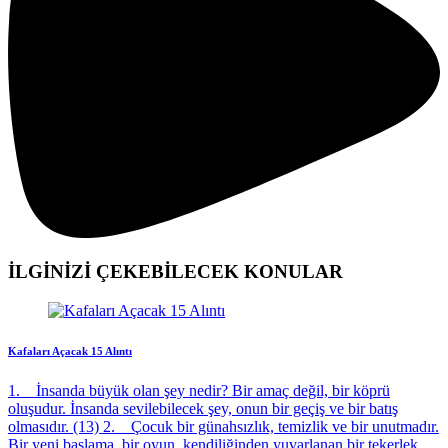
İLGİNİZİ
ÇEKEBİLECEK KONULAR
Kafaları Açacak 15 Alıntı
1. İnsanda büyük olan şey nedir? Bir amaç değil, bir köprü
oluşudur. İnsanda sevilebilecek şey, onun bir geçiş ve bir batış
olmasıdır. (13) 2. Çocuk bir günahsızlık, temizlik ve bir unutmadır.
Bir yeni başlama, bir oyun, kendiliğinden yuvarlanan bir tekerlek,