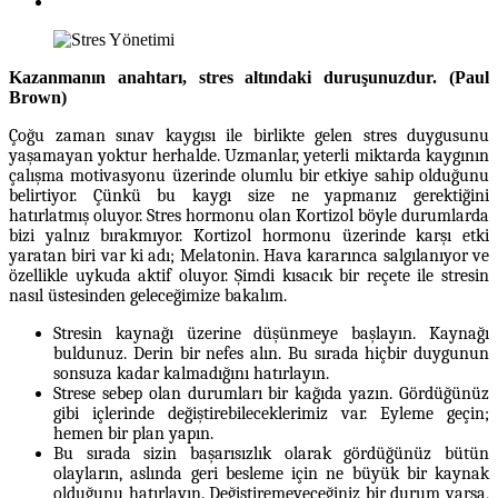
Kazanmanın anahtarı, stres altındaki duruşunuzdur. (Paul
Brown)
Çoğu zaman sınav kaygısı ile birlikte gelen stres duygusunu
yaşamayan yoktur herhalde. Uzmanlar, yeterli miktarda kaygının
çalışma motivasyonu üzerinde olumlu bir etkiye sahip olduğunu
belirtiyor. Çünkü bu kaygı size ne yapmanız gerektiğini
hatırlatmış oluyor. Stres hormonu olan Kortizol böyle durumlarda
bizi yalnız bırakmıyor. Kortizol hormonu üzerinde karşı etki
yaratan biri var ki adı; Melatonin. Hava kararınca salgılanıyor ve
özellikle uykuda aktif oluyor. Şimdi kısacık bir reçete ile stresin
nasıl üstesinden geleceğimize bakalım.
Stresin kaynağı üzerine düşünmeye başlayın. Kaynağı
buldunuz. Derin bir nefes alın. Bu sırada hiçbir duygunun
sonsuza kadar kalmadığını hatırlayın.
Strese sebep olan durumları bir kağıda yazın. Gördüğünüz
gibi içlerinde değiştirebileceklerimiz var. Eyleme geçin;
hemen bir plan yapın.
Bu sırada sizin başarısızlık olarak gördüğünüz bütün
olayların, aslında geri besleme için ne büyük bir kaynak
olduğunu hatırlayın. Değiştiremeyeceğiniz bir durum varsa,