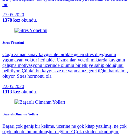
bir
27.05.2020
1378 kez
okundu.
Stres Yönetimi
Çoğu zaman sınav kaygısı ile birlikte gelen stres duygusunu
yaşamayan yoktur herhalde. Uzmanlar, yeterli miktarda kaygının
çalışma motivasyonu üzerinde olumlu bir etkiye sahip olduğunu
belirtiyor. Çünkü bu kaygı size ne yapmanız gerektiğini hatırlatmış
oluyor. Stres hormonu ola
22.05.2020
1313 kez
okundu.
Başarılı Olmanın Yolları
Başarı çok geniş bir kelime, üzerine ne çok kitap yazılmış, ne çok
söylemlerde bulunulmuştur değil mi? Çok eskiden okuduğum