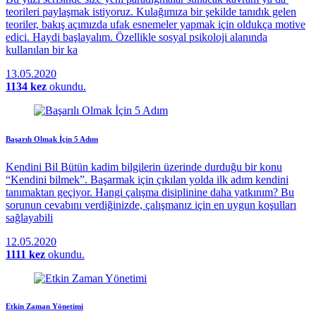
teorileri paylaşmak istiyoruz. Kulağımıza bir şekilde tanıdık gelen
teoriler, bakış açımızda ufak esnemeler yapmak için oldukça motive
edici. Haydi başlayalım. Özellikle sosyal psikoloji alanında
kullanılan bir ka
13.05.2020
1134 kez
okundu.
Başarılı Olmak İçin 5 Adım
Kendini Bil Bütün kadim bilgilerin üzerinde durduğu bir konu
“Kendini bilmek”. Başarmak için çıkılan yolda ilk adım kendini
tanımaktan geçiyor. Hangi çalışma disiplinine daha yatkınım? Bu
sorunun cevabını verdiğinizde, çalışmanız için en uygun koşulları
sağlayabili
12.05.2020
1111 kez
okundu.
Etkin Zaman Yönetimi