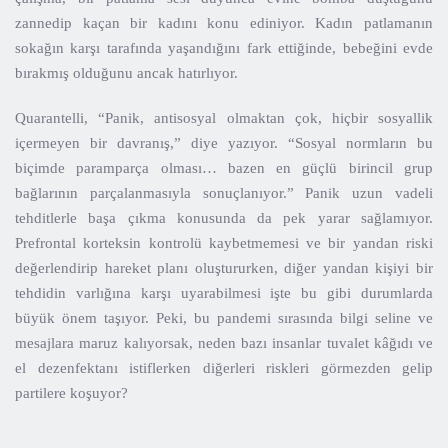
zannedip kaçan bir kadını konu ediniyor. Kadın patlamanın
sokağın karşı tarafında yaşandığını fark ettiğinde, bebeğini evde
bırakmış olduğunu ancak hatırlıyor.
Quarantelli, “Panik, antisosyal olmaktan çok, hiçbir sosyallik
içermeyen bir davranış,” diye yazıyor. “Sosyal normların bu
biçimde paramparça olması… bazen en güçlü birincil grup
bağlarının parçalanmasıyla sonuçlanıyor.” Panik uzun vadeli
tehditlerle başa çıkma konusunda da pek yarar sağlamıyor.
Prefrontal korteksin kontrolü kaybetmemesi ve bir yandan riski
değerlendirip hareket planı oluştururken, diğer yandan kişiyi bir
tehdidin varlığına karşı uyarabilmesi işte bu gibi durumlarda
büyük önem taşıyor. Peki, bu pandemi sırasında bilgi seline ve
mesajlara maruz kalıyorsak, neden bazı insanlar tuvalet kâğıdı ve
el dezenfektanı istiflerken diğerleri riskleri görmezden gelip
partilere koşuyor?