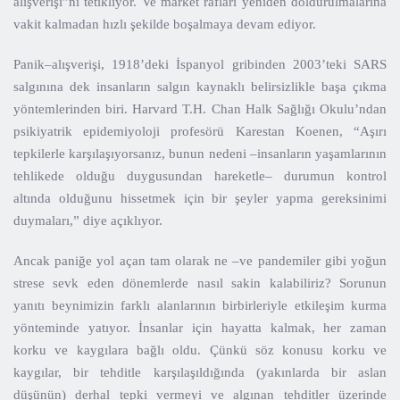
alışverişi”ni tetikliyor. Ve market rafları yeniden doldurulmalarına
vakit kalmadan hızlı şekilde boşalmaya devam ediyor.
Panik–alışverişi, 1918’deki İspanyol gribinden 2003’teki SARS
salgınına dek insanların salgın kaynaklı belirsizlikle başa çıkma
yöntemlerinden biri. Harvard T.H. Chan Halk Sağlığı Okulu’ndan
psikiyatrik epidemiyoloji profesörü Karestan Koenen, “Aşırı
tepkilerle karşılaşıyorsanız, bunun nedeni –insanların yaşamlarının
tehlikede olduğu duygusundan hareketle– durumun kontrol
altında olduğunu hissetmek için bir şeyler yapma gereksinimi
duymaları,” diye açıklıyor.
Ancak paniğe yol açan tam olarak ne –ve pandemiler gibi yoğun
strese sevk eden dönemlerde nasıl sakin kalabiliriz? Sorunun
yanıtı beynimizin farklı alanlarının birbirleriyle etkileşim kurma
yönteminde yatıyor. İnsanlar için hayatta kalmak, her zaman
korku ve kaygılara bağlı oldu. Çünkü söz konusu korku ve
kaygılar, bir tehditle karşılaşıldığında (yakınlarda bir aslan
düşünün) derhal tepki vermeyi ve algınan tehditler üzerinde