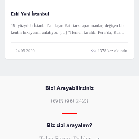
Eski Yeni İstanbul
19. yüzyılda İstanbul’a ulaşan Batı tarzı apartmanlar, değişen bir
kentin hikâyesini anlatıyor. […] “Hemen kiralık. Pera’da, Rus
Sarayı’nın karşısında. 10 odalı, akan sarnıç suyu, kuyusu,
mahzeni, çamaşırlığı ve çok güzel bir terası olan şık daire.
24.05.2020
1378 kez
okundu.
Müracaa
Bizi Arayabilirsiniz
0505 609 2423
Biz sizi arayalım?
Talep Formu Doldur