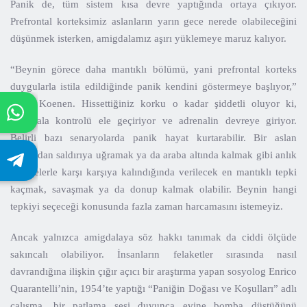
Panik de, tüm sistem kısa devre yaptığında ortaya çıkıyor.
Prefrontal korteksimiz aslanların yarın gece nerede olabileceğini
düşünmek isterken, amigdalamız aşırı yüklemeye maruz kalıyor.
“Beynin görece daha mantıklı bölümü, yani prefrontal korteks
duygularla istila edildiğinde panik kendini göstermeye başlıyor,”
diyor Koenen. Hissettiğiniz korku o kadar şiddetli oluyor ki,
amigdala kontrolü ele geçiriyor ve adrenalin devreye giriyor.
Belirli bazı senaryolarda panik hayat kurtarabilir. Bir aslan
tarafından saldırıya uğramak ya da araba altında kalmak gibi anlık
tehlikelerle karşı karşıya kalındığında verilecek en mantıklı tepki
kaçmak, savaşmak ya da donup kalmak olabilir. Beynin hangi
tepkiyi seçeceği konusunda fazla zaman harcamasını istemeyiz.
Ancak yalnızca amigdalaya söz hakkı tanımak da ciddi ölçüde
sakıncalı olabiliyor. İnsanların felaketler sırasında nasıl
davrandığına ilişkin çığır açıcı bir araştırma yapan sosyolog Enrico
Quarantelli’nin, 1954’te yaptığı “Paniğin Doğası ve Koşulları” adlı
çalışma, bir patlama sesi duyunca evine bomba düştüğünü