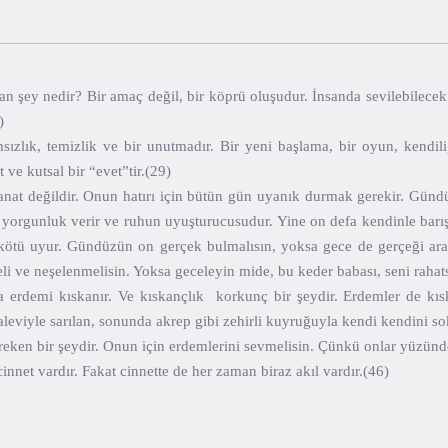
 şey nedir? Bir amaç değil, bir köprü oluşudur. İnsanda sevilebilecek 
)
lık, temizlik ve bir unutmadır. Bir yeni başlama, bir oyun, kendil
t ve kutsal bir “evet”tir.(29)
at değildir. Onun hatırı için bütün gün uyanık durmak gerekir. Gün
ir yorgunluk verir ve ruhun uyuşturucusudur. Yine on defa kendinle bar
kötü uyur. Gündüzün on gerçek bulmalısın, yoksa gece de gerçeği arar
 ve neşelenmelisin. Yoksa geceleyin mide, bu keder babası, seni rahats
rdemi kıskanır. Ve kıskançlık korkunç bir şeydir. Erdemler de kı
 aleviyle sarılan, sonunda akrep gibi zehirli kuyruğuyla kendi kendini so
reken bir şeydir. Onun için erdemlerini sevmelisin. Çünkü onlar yüzün
nnet vardır. Fakat cinnette de her zaman biraz akıl vardır.(46)