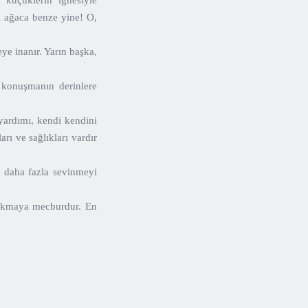
küçüklerin iğnesiyle
ı ağaca benze yine! O,
ye inanır. Yarın başka,
 konuşmanın derinlere
yardımı, kendi kendini
rı ve sağlıkları vardır
 daha fazla sevinmeyi
 yıkmaya mecburdur. En