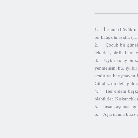
1. İnsanda büyük olan
bir batış olmasıdır. (13
2. Çocuk bir günahsız
tekerlek, bir ilk hareke
3. Uyku kolay bir san
yenmelisin; bu, iyi b
acıdır ve barışmayan 
Gündüz on defa gülmeli
4. Her erdem başka e
olabilirler. Kıskançlık
5. İnsan, aşılması ge
6. Aşta daima biraz ci