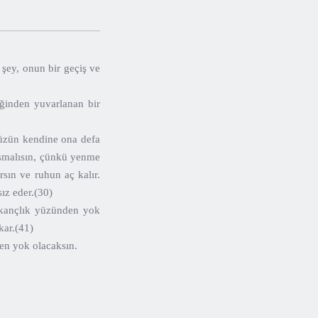
şey, onun bir geçiş ve
iğinden yuvarlanan bir
düzün kendine ona defa
ışmalısın, çünkü yenme
sın ve ruhun aç kalır.
ız eder.(30)
skançlık yüzünden yok
kar.(41)
den yok olacaksın.