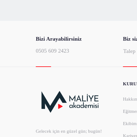
Bizi Arayabilirsiniz
Biz si
0505 609 2423
Talep
KURU
Hakkım
Eğitme
Ekibim
Gelecek için en güzel gün; bugün!
Kariye