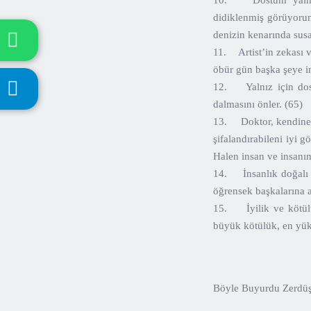
10. Dostum yalnızlı
didiklenmiş görüyorum
denizin kenarında susa
11. Artist’in zekası v
öbür gün başka şeye in
12. Yalnız için dost
dalmasını önler. (65)
13. Doktor, kendine y
şifalandırabileni iyi 
Halen insan ve insanı
14. İnsanlık doğalı 
öğrensek başkalarına 
15. İyilik ve kötülük
büyük kötülük, en yükse
Böyle Buyurdu Zerdüşt