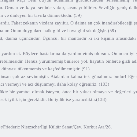
ğına kaç! Seni büyük adamların gürültüsünden sersemlemiş ve 
. Orman ve kaya seninle vakur, susmayı bilirler. Sevdiğin geniş dall
n ve dinleyen bir tavırla dönmektedir. (59)
ardır. Fakat zekanın vicdanı zayıftır. O daima en çok inandırabileceği şe
anır. Onun duyguları halk gibi ve hava gibi sık değişir. (59)
, daima üçüncüdür. Üçüncü, bir mantardır ki iki kişinin arasındaki
ardım et. Böylece hastalarına da yardım etmiş olursun. Onun en iyi 
görebilmesidir. Henüz yürünmemiş binlerce yol, hayatın binlerce gizli adla
n dünyası tükenmemiş ve keşfedilmemiştir. (91)
insan çok az sevinmiştir. Atalardan kalma tek günahımız budur! Eğer
acı vermeyi ve acı düşünmeyi daha kolay öğreniriz. (103)
te bir yaratıcı olmak isteyen, önce bir yıkıcı olmaya ve değerleri
k iyilik için gereklidir. Bu iyilik ise yaratıcılıktır.(138)
/Friederic Nietzsche/İlgi Kültür Sanat/Çev. Korkut Ata/26.