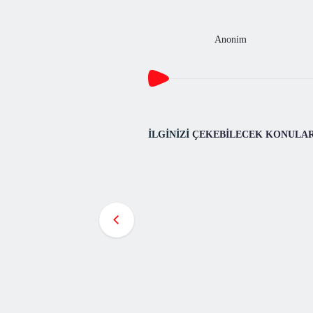
Anonim
İLGİNİZİ
ÇEKEBİLECEK KONULA
Kafaları Açacak 15 Alıntı
1. İnsanda büyük olan şey nedir? Bir 
günahsızlık, temizlik ve bir unutmadır
27.05.2020