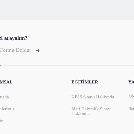
zi arayalım?
 Formu Doldur
MSAL
EĞİTİMLER
Y
ızda
KPSS Sınavı Hakkında
SS
nlerimiz
İdari Hakimlik Sınavı
İle
Hakkında
iz
r