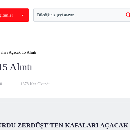
ğitimler
aları Açacak 15 Alıntı
5 Alıntı
20
1378 Kez Okundu
RDU ZERDÜŞT’TEN KAFALARI AÇACAK 1