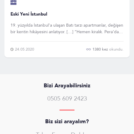
Eski Yeni İstanbul
19. yüzyılda İstanbul’a ulaşan Batı tarzı apartmanlar, değişen
bir kentin hikâyesini anlatıyor. […] “Hemen kiralık. Pera’da,
Rus Sarayı’nın karşısında. 10 odalı, akan sarnıç suyu, kuyusu,
mahzeni, çamaşırlığı ve çok güzel bir terası olan şık daire.
24.05.2020
1380 kez
okundu.
Müracaa
Bizi Arayabilirsiniz
0505 609 2423
Biz sizi arayalım?