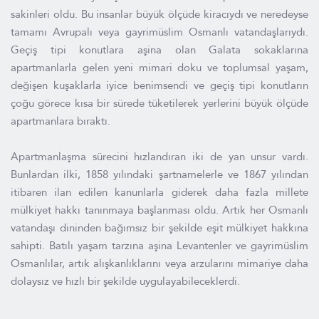
sakinleri oldu. Bu insanlar büyük ölçüde kiracıydı ve neredeyse
tamamı Avrupalı veya gayrimüslim Osmanlı vatandaşlarıydı.
Geçiş tipi konutlara aşina olan Galata sokaklarına
apartmanlarla gelen yeni mimari doku ve toplumsal yaşam,
değişen kuşaklarla iyice benimsendi ve geçiş tipi konutların
çoğu görece kısa bir sürede tüketilerek yerlerini büyük ölçüde
apartmanlara bıraktı.
Apartmanlaşma sürecini hızlandıran iki de yan unsur vardı.
Bunlardan ilki, 1858 yılındaki şartnamelerle ve 1867 yılından
itibaren ilan edilen kanunlarla giderek daha fazla millete
mülkiyet hakkı tanınmaya başlanması oldu. Artık her Osmanlı
vatandaşı dininden bağımsız bir şekilde eşit mülkiyet hakkına
sahipti. Batılı yaşam tarzına aşina Levantenler ve gayrimüslim
Osmanlılar, artık alışkanlıklarını veya arzularını mimariye daha
dolaysız ve hızlı bir şekilde uygulayabileceklerdi.