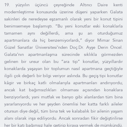
19. yüzyılın üçüncü çeyreğinde Altıncı Daire kenti
modernleştirme konusunda üzerine düşeni yaparken Galata
sakinleri de neredeyse eşzamanlı olarak yeni bir konut tipini
benimsemeye başlamıştı. “Bu yeni konutlar eski konaklarla
tamamen aynı değillerdi, ama şu an oturduğumuz
apartmanlara da hiç benzemiyorlardı,” diyor Mimar Sinan
Güzel Sanatlar Üniversitesi’nden Doç.Dr. Ayşe Derin Öncel.
Galata’nın apartmanlaşma sürecinde sıklıkla görmezden
gelinen bir unsur olan bu “ara tip” konutlar, yüzyıllardır
konaklarda yaşayan bir toplumun nasıl apartmana geçtiğiyle
ilgili çok değerli bir bilgi veriyor aslında. Bu geçiş tipi konutlar
kâgir ve birkaç katlı olmalarıyla apartmanları andırıyordu;
ancak kat bağımsızlıkları olmaması açısından konaklara
benziyorlardı; yani mutfak ve banyo gibi alanlardan tüm bina
yararlanıyordu ve her şeyden önemlisi her katta farklı aileler
otursun diye değil, tüm bina tek ve kalabalık bir ailenin yaşam
alanı olarak inşa ediliyordu. Ancak sonradan fikir değiştirilirse
her bir katı bağımsız hale getirip kiraya vermek de mümkündü.