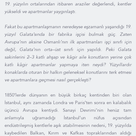
19. yüzyılın ortalarından itibaren araziler değerlendi, kentler
yükseldi ve apartmanlar yaygınlaştı.
Fakat bu apartmanlaşmanın neredeyse eşzamanlı yaşandığı 19.
yüzyıl Galata’sında bir fabrika işçisi bulmak güç. Zaten
Avrupa’nın aksine Osmanlı’nın ilk apartmanları işçi sınıfı için
değil, Galata’nın orta–üst sınıfı için yapıldı. Peki Galata
sakinlerini 2–3 katlı ahşap ve kâgir aile konutların yerine çok
katlı kâgir apartmanlar yapmaya iten neydi? Yüzyıllardır
konaklarda oturan bir halkın geleneksel konutlarını terk etmesi
ve apartmanlara geçmesi nasıl gerçekleşti?
1850’lerde dünyanın en büyük birkaç kentinden biri olan
İstanbul, aynı zamanda Londra ve Paris’ten sonra en kalabalık
üçüncü Avrupa kentiydi. Sanayi Devrimi’nin henüz tam
anlamıyla uğramadığı İstanbul’un nüfus açısından
endüstrileşmiş kentlerle aşık atabilmesinin nedeni, 19. yüzyılda
kaybedilen Balkan, Kırım ve Kafkas topraklarından aldığı