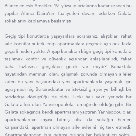
Bilinen en eski örnekleri 19. yüzyılın ortalarına kadar uzanan bu
yapılar Altıncı Daire’nin faaliyetleri devam ederken Galata
sokaklarını kaplamaya başlamıştı.
Geçiş tipi konutlarda yaşayanlara sorarsanız, alıştıkları rahat
aile konutlarını terk edip apartmanlara geçmek için pek fazla
geçerli neden yoktu. Ahşap konaktan kâgir geçiş tipi konutlara
taşınmak konfor ve güvenlik açısından anlaşılabilirdi, fakat
daha fazlasına gerçekten gerek var mıydı? Konaktaki
hayatından memnun olan, çalışmak zorunda olmayan aileler
zaten bu yanı başlarındaki yeni apartmanlarda yaşamak için
uğraşmadı hiç. Bu tereddütün ve isteksizliğin yer yer bilinçli bir
reddedişe dönüştüğü de oldu. Tıpkı hali vakti yerinde bir
Galata ailesi olan Yannisopoulolar örneğinde olduğu gibi. Bir
Galata sokağında kendi apartmanını yaptıran Yannisopoulolar,
apartmanlarının inşası bitmiş olsa da sokağın hemen
karşısındaki, apartman olmayan aile evlerini hiç terk etmedi.
Apartmanlarından kira getirisi dışında bir beklentileri yoktu.