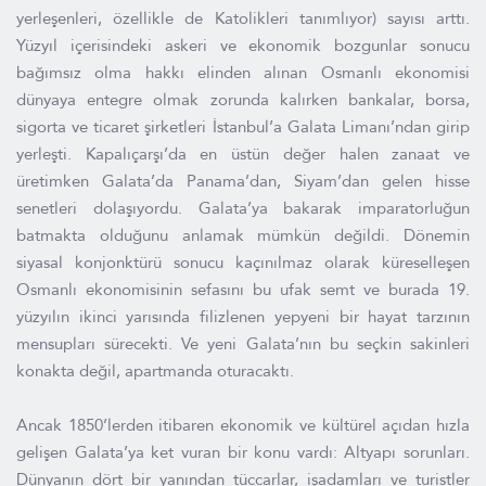
yerleşenleri, özellikle de Katolikleri tanımlıyor) sayısı arttı.
Yüzyıl içerisindeki askeri ve ekonomik bozgunlar sonucu
bağımsız olma hakkı elinden alınan Osmanlı ekonomisi
dünyaya entegre olmak zorunda kalırken bankalar, borsa,
sigorta ve ticaret şirketleri İstanbul’a Galata Limanı’ndan girip
yerleşti. Kapalıçarşı’da en üstün değer halen zanaat ve
üretimken Galata’da Panama’dan, Siyam’dan gelen hisse
senetleri dolaşıyordu. Galata’ya bakarak imparatorluğun
batmakta olduğunu anlamak mümkün değildi. Dönemin
siyasal konjonktürü sonucu kaçınılmaz olarak küreselleşen
Osmanlı ekonomisinin sefasını bu ufak semt ve burada 19.
yüzyılın ikinci yarısında filizlenen yepyeni bir hayat tarzının
mensupları sürecekti. Ve yeni Galata’nın bu seçkin sakinleri
konakta değil, apartmanda oturacaktı.
Ancak 1850’lerden itibaren ekonomik ve kültürel açıdan hızla
gelişen Galata’ya ket vuran bir konu vardı: Altyapı sorunları.
Dünyanın dört bir yanından tüccarlar, işadamları ve turistler