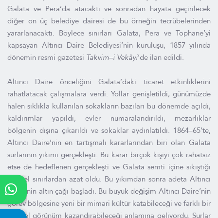
Galata ve Pera’da atacaktı ve sonradan hayata geçirilecek
diğer on üç belediye dairesi de bu örneğin tecrübelerinden
yararlanacaktı. Böylece sınırları Galata, Pera ve Tophane’yi
kapsayan Altıncı Daire Belediyesi’nin kuruluşu, 1857 yılında
dönemin resmi gazetesi
Takvim–i Vekâyi
’de ilan edildi.
Altıncı Daire önceliğini Galata’daki ticaret etkinliklerini
rahatlatacak çalışmalara verdi. Yollar genişletildi, günümüzde
halen sıklıkla kullanılan sokakların bazıları bu dönemde açıldı,
kaldırımlar yapıldı, evler numaralandırıldı, mezarlıklar
bölgenin dışına çıkarıldı ve sokaklar aydınlatıldı. 1864–65’te,
Altıncı Daire’nin en tartışmalı kararlarından biri olan Galata
surlarının yıkımı gerçekleşti. Bu karar birçok kişiyi çok rahatsız
etse de hedeflenen gerçekleşti ve Galata semti içine sıkıştığı
fiziksel sınırlardan azat oldu. Bu yıkımdan sonra adeta Altıncı
Daire’nin altın çağı başladı. Bu büyük değişim Altıncı Daire’nin
görev bölgesine yeni bir mimari kültür katabileceği ve farklı bir
kentsel görünüm kazandırabileceği anlamına geliyordu. Surlar