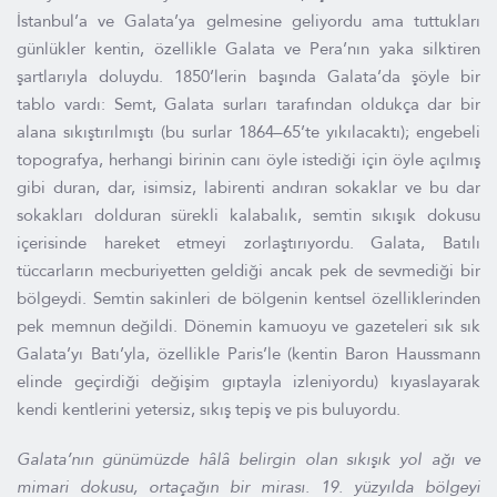
İstanbul’a ve Galata’ya gelmesine geliyordu ama tuttukları
günlükler kentin, özellikle Galata ve Pera’nın yaka silktiren
şartlarıyla doluydu. 1850’lerin başında Galata’da şöyle bir
tablo vardı: Semt, Galata surları tarafından oldukça dar bir
alana sıkıştırılmıştı (bu surlar 1864–65’te yıkılacaktı); engebeli
topografya, herhangi birinin canı öyle istediği için öyle açılmış
gibi duran, dar, isimsiz, labirenti andıran sokaklar ve bu dar
sokakları dolduran sürekli kalabalık, semtin sıkışık dokusu
içerisinde hareket etmeyi zorlaştırıyordu. Galata, Batılı
tüccarların mecburiyetten geldiği ancak pek de sevmediği bir
bölgeydi. Semtin sakinleri de bölgenin kentsel özelliklerinden
pek memnun değildi. Dönemin kamuoyu ve gazeteleri sık sık
Galata’yı Batı’yla, özellikle Paris’le (kentin Baron Haussmann
elinde geçirdiği değişim gıptayla izleniyordu) kıyaslayarak
kendi kentlerini yetersiz, sıkış tepiş ve pis buluyordu.
Galata’nın günümüzde hâlâ belirgin olan sıkışık yol ağı ve
mimari dokusu, ortaçağın bir mirası. 19. yüzyılda bölgeyi