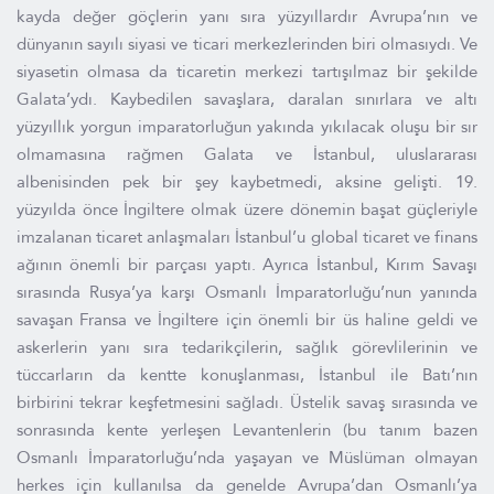
kayda değer göçlerin yanı sıra yüzyıllardır Avrupa’nın ve
dünyanın sayılı siyasi ve ticari merkezlerinden biri olmasıydı. Ve
siyasetin olmasa da ticaretin merkezi tartışılmaz bir şekilde
Galata’ydı. Kaybedilen savaşlara, daralan sınırlara ve altı
yüzyıllık yorgun imparatorluğun yakında yıkılacak oluşu bir sır
olmamasına rağmen Galata ve İstanbul, uluslararası
albenisinden pek bir şey kaybetmedi, aksine gelişti. 19.
yüzyılda önce İngiltere olmak üzere dönemin başat güçleriyle
imzalanan ticaret anlaşmaları İstanbul’u global ticaret ve finans
ağının önemli bir parçası yaptı. Ayrıca İstanbul, Kırım Savaşı
sırasında Rusya’ya karşı Osmanlı İmparatorluğu’nun yanında
savaşan Fransa ve İngiltere için önemli bir üs haline geldi ve
askerlerin yanı sıra tedarikçilerin, sağlık görevlilerinin ve
tüccarların da kentte konuşlanması, İstanbul ile Batı’nın
birbirini tekrar keşfetmesini sağladı. Üstelik savaş sırasında ve
sonrasında kente yerleşen Levantenlerin (bu tanım bazen
Osmanlı İmparatorluğu’nda yaşayan ve Müslüman olmayan
herkes için kullanılsa da genelde Avrupa’dan Osmanlı’ya