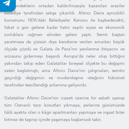
ve hendeklerin ortadan kaldırılmasıyla kazanılan araziler
belediye tarafından satışa çıkarıldı. Altıncı Daire ayrıcalıklı
konumunu 1876’daki Belediyeler Kanunu ile kaybedecekti;
fakat o gün gelene kadar hatırı sayılır siyasi ve ekonomik
zorluklara rağmen elinden geleni yaptı. Semti baştan
yaratmasa da çözsün diye kendisine verilen sorunları büyük
ölçüde çözdü ve Galata ile Pera’nın yenilenme ihtiyacını ve
arzusunu gidermeyi başardı. Avrupa’da neler olup bittiğini
yakından takip eden Galatalılar bireysel ölçekte bu değişimi
zaten başlatmıştı, ama Altıncı Daire’nin çalışmaları, semtin
geçirdiği değişimin ve modernleşme isteğinin hükümet
tarafından tescillendiği anlamına geliyordu.
Galatalılar Altıncı Daire’nin icazeti üzerine bir sabah uyanıp
tüm Osmanlı tarzı konutları yıkmaya, yerlerine günümüzde
hâlâ ayakta olan o kâgir apartmanları yapmaya ve inşaat biter
bitmez de taşınıp içinde yaşamaya başlamadı tabii.