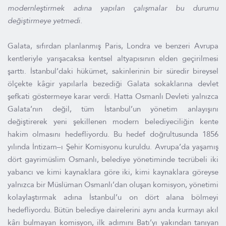
modernleştirmek adına yapılan çalışmalar bu durumu
değiştirmeye yetmedi.
Galata, sıfırdan planlanmış Paris, Londra ve benzeri Avrupa
kentleriyle yarışacaksa kentsel altyapısının elden geçirilmesi
şarttı. İstanbul’daki hükümet, sakinlerinin bir süredir bireysel
ölçekte kâgir yapılarla bezediği Galata sokaklarına devlet
şefkati göstermeye karar verdi. Hatta Osmanlı Devleti yalnızca
Galata’nın değil, tüm İstanbul’un yönetim anlayışını
değiştirerek yeni şekillenen modern belediyeciliğin kente
hakim olmasını hedefliyordu. Bu hedef doğrultusunda 1856
yılında İntizam–ı Şehir Komisyonu kuruldu. Avrupa’da yaşamış
dört gayrimüslim Osmanlı, belediye yönetiminde tecrübeli iki
yabancı ve kimi kaynaklara göre iki, kimi kaynaklara göreyse
yalnızca bir Müslüman Osmanlı’dan oluşan komisyon, yönetimi
kolaylaştırmak adına İstanbul’u on dört alana bölmeyi
hedefliyordu. Bütün belediye dairelerini aynı anda kurmayı akıl
kârı bulmayan komisyon, ilk adımını Batı’yı yakından tanıyan