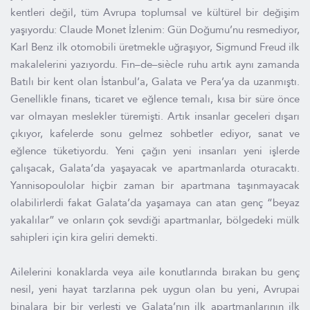
kentleri değil, tüm Avrupa toplumsal ve kültürel bir değişim
yaşıyordu: Claude Monet İzlenim: Gün Doğumu’nu resmediyor,
Karl Benz ilk otomobili üretmekle uğraşıyor, Sigmund Freud ilk
makalelerini yazıyordu. Fin–de–siècle ruhu artık aynı zamanda
Batılı bir kent olan İstanbul’a, Galata ve Pera’ya da uzanmıştı.
Genellikle finans, ticaret ve eğlence temalı, kısa bir süre önce
var olmayan meslekler türemişti. Artık insanlar geceleri dışarı
çıkıyor, kafelerde sonu gelmez sohbetler ediyor, sanat ve
eğlence tüketiyordu. Yeni çağın yeni insanları yeni işlerde
çalışacak, Galata’da yaşayacak ve apartmanlarda oturacaktı.
Yannisopoulolar hiçbir zaman bir apartmana taşınmayacak
olabilirlerdi fakat Galata’da yaşamaya can atan genç “beyaz
yakalılar” ve onların çok sevdiği apartmanlar, bölgedeki mülk
sahipleri için kira geliri demekti.
Ailelerini konaklarda veya aile konutlarında bırakan bu genç
nesil, yeni hayat tarzlarına pek uygun olan bu yeni, Avrupai
binalara bir bir yerleşti ve Galata’nın ilk apartmanlarının ilk