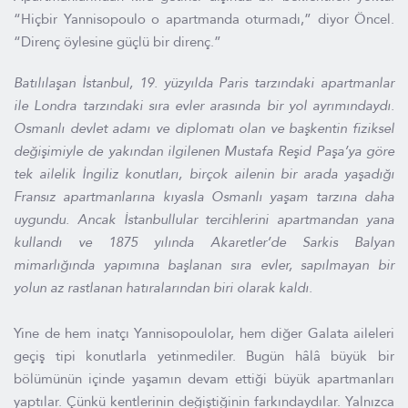
“Hiçbir Yannisopoulo o apartmanda oturmadı,” diyor Öncel.
“Direnç öylesine güçlü bir direnç.”
Batılılaşan İstanbul, 19. yüzyılda Paris tarzındaki apartmanlar
ile Londra tarzındaki sıra evler arasında bir yol ayrımındaydı.
Osmanlı devlet adamı ve diplomatı olan ve başkentin fiziksel
değişimiyle de yakından ilgilenen Mustafa Reşid Paşa’ya göre
tek ailelik İngiliz konutları, birçok ailenin bir arada yaşadığı
Fransız apartmanlarına kıyasla Osmanlı yaşam tarzına daha
uygundu. Ancak İstanbullular tercihlerini apartmandan yana
kullandı ve 1875 yılında Akaretler’de Sarkis Balyan
mimarlığında yapımına başlanan sıra evler, sapılmayan bir
yolun az rastlanan hatıralarından biri olarak kaldı.
Yine de hem inatçı Yannisopoulolar, hem diğer Galata aileleri
geçiş tipi konutlarla yetinmediler. Bugün hâlâ büyük bir
bölümünün içinde yaşamın devam ettiği büyük apartmanları
yaptılar. Çünkü kentlerinin değiştiğinin farkındaydılar. Yalnızca