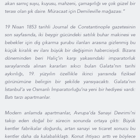
akan sarnıç suyu, kuyusu, mahzeni, çamaşırlığı ve çok güzel bir
terası olan şık daire. Müracaat için Demileville mağazası.”
19 Nisan 1853 tarihli
Journal de Constantinople
gazetesinin
son sayfasında, iki beygir gücündeki satılık buhar makinesi ve
bebekler için diş çıkarma şurubu ilanları arasına gizlenmiş bu
küçük kiralık ev ilanı büyük bir değişimin habercisiydi. Bizans
döneminden beri Haliç’in karşı yakasındaki imparatorluk
saraylarında alınan kararları sıkıcı bulan Galata’nın tarihi
aykırılığı, 19. yüzyılın özellikle ikinci yarısında fiziksel
görünümüne belirgin bir şekilde yansıyacaktı. Galata’nın
İstanbul’a ve Osmanlı İmparatorluğu’na yeni bir hediyesi vardı:
Batı tarzı apartmanlar.
Modern anlamda apartmanlar, Avrupa’da Sanayi Devrimi’ni
takip eden doğal bir sürecin sonunda ortaya çıktı: Büyük
kentler fabrikalar doğurdu, artan sanayi ve ticaret sonucu bu
kentler daha da kalabalıklaştı. Konut ihtiyacı arttı ve böylece