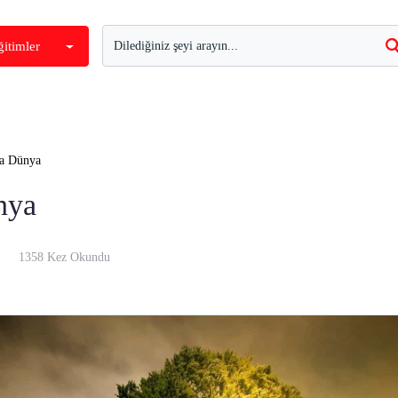
ğitimler
da Dünya
nya
1358 Kez Okundu