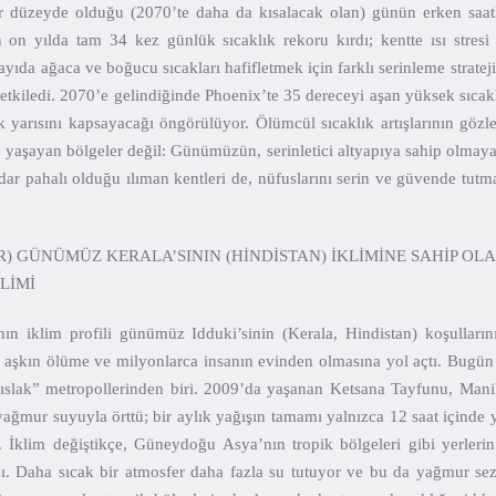
lir düzeyde olduğu (2070’te daha da kısalacak olan) günün erken saatl
 on yılda tam 34 kez günlük sıcaklık rekoru kırdı; kentte ısı stresi 
ayıda ağaca ve boğucu sıcakları hafifletmek için farklı serinleme strateji
etkiledi. 2070’e gelindiğinde Phoenix’te 35 dereceyi aşan yüksek sıca
ık yarısını kapsayacağı öngörülüyor. Ölümcül sıcaklık artışlarının gözl
m yaşayan bölgeler değil: Günümüzün, serinletici altyapıya sahip olmayan
ar pahalı olduğu ılıman kentleri de, nüfuslarını serin ve güvende tut
ER) GÜNÜMÜZ KERALA’SININ (HİNDİSTAN) İKLİMİNE SAHİP OL
LİMİ
nın iklim profili günümüz Idduki’sinin (Kerala, Hindistan) koşulların
aşkın ölüme ve milyonlarca insanın evinden olmasına yol açtı. Bugü
ıslak” metropollerinden biri. 2009’da yaşanan Ketsana Tayfunu, Mani
ağmur suyuyla örttü; bir aylık yağışın tamamı yalnızca 12 saat içinde
i. İklim değiştikçe, Güneydoğu Asya’nın tropik bölgeleri gibi yerleri
ı. Daha sıcak bir atmosfer daha fazla su tutuyor ve bu da yağmur s