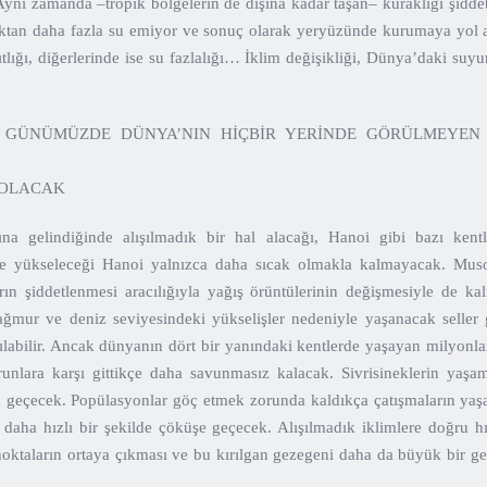
ynı zamanda –tropik bölgelerin de dışına kadar taşan– kuraklığı şidde
raktan daha fazla su emiyor ve sonuç olarak yeryüzünde kurumaya yol 
ıtlığı, diğerlerinde ise su fazlalığı… İklim değişikliği, Dünya’daki suyu
 GÜNÜMÜZDE DÜNYA’NIN HİÇBİR YERİNDE GÖRÜLMEYEN 
 OLACAK
lına gelindiğinde alışılmadık bir hal alacağı, Hanoi gibi bazı kent
ye yükseleceği Hanoi yalnızca daha sıcak olmakla kalmayacak. Muson
n şiddetlenmesi aracılığıyla yağış örüntülerinin değişmesiyle de kal
yağmur ve deniz seviyesindeki yükselişler nedeniyle yaşanacak seller g
ılabilir. Ancak dünyanın dört bir yanındaki kentlerde yaşayan milyonl
unlara karşı gittikçe daha savunmasız kalacak. Sivrisineklerin yaşam
ışa geçecek. Popülasyonlar göç etmek zorunda kaldıkça çatışmaların yaş
 daha hızlı bir şekilde çöküşe geçecek. Alışılmadık iklimlere doğru h
oktaların ortaya çıkması ve bu kırılgan gezegeni daha da büyük bir ger