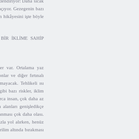
tlendiriyor: Daha sıcak
açıyor. Gezegenin bazı
n hikâyesini işte böyle
BİR İKLİME SAHİP
ler var. Ortalama yaz
lar ve diğer fırtınalı
mayacak. Tehlikeli ısı
ibi bazı riskler, iklim
arca insan, çok daha az
 alanları genişledikçe
anması çok daha olası.
ızla yol alırken, henüz
ilim altında bırakması