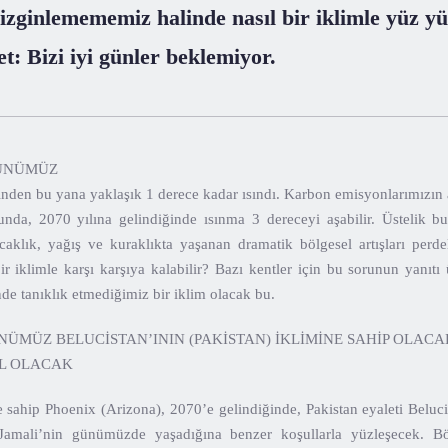
dizginlemememiz halinde nasıl bir iklimle yüz y
t: Bizi iyi günler beklemiyor.
GÜNÜMÜZ
nden bu yana yaklaşık 1 derece kadar ısındı. Karbon emisyonlarımızın
da, 2070 yılına gelindiğinde ısınma 3 dereceyi aşabilir. Üstelik bu
sıcaklık, yağış ve kuraklıkta yaşanan dramatik bölgesel artışları perd
 bir iklimle karşı karşıya kalabilir? Bazı kentler için bu sorunun yan
de tanıklık etmediğimiz bir iklim olacak bu.
NÜMÜZ BELUCİSTAN’ININ (PAKİSTAN) İKLİMİNE SAHİP OLACA
L OLACAK
e sahip Phoenix (Arizona), 2070’e gelindiğinde, Pakistan eyaleti Beluc
amali’nin günümüzde yaşadığına benzer koşullarla yüzleşecek. Bö