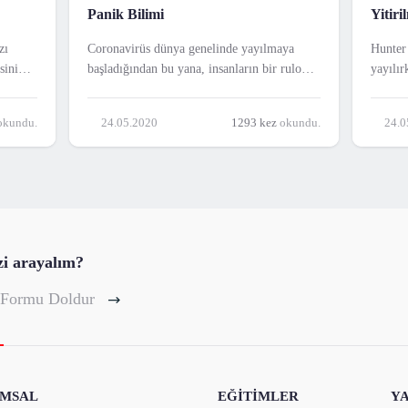
Panik Bilimi
Yitir
zı
Coronavirüs dünya genelinde yayılmaya
Hunter 
sini
başladığından bu yana, insanların bir rulo
yayılır
tuvalet kâğıdı, bir şişe el dezenfektanı ya da
telefon
sarnıç
bir yüz maskesi için neler yapabileceği
araştır
kundu.
24.05.2020
1293 kez
okundu.
24.0
e çok
konusunda çok şey öğrendik. Doğrulanan
madenci
a
coronavirüs vakaları artar ve eyaletler ile
bıraktı
ülkeler sosyal mesafeyi
Bölge, 
zi arayalım?
 Formu Doldur
MSAL
EĞİTİMLER
Y