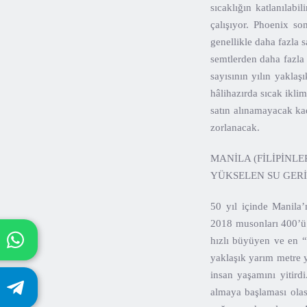
sıcaklığın katlanılabi
çalışıyor. Phoenix son
genellikle daha fazla s
semtlerden daha fazla 
sayısının yılın yaklaş
hâlihazırda sıcak ikli
satın alınamayacak kad
zorlanacak.
MANİLA (FİLİPİNL
YÜKSELEN SU GERİ
50 yıl içinde Manila’
2018 musonları 400’ü 
hızlı büyüyen ve en “
yaklaşık yarım metre y
insan yaşamını yitird
almaya başlaması olas