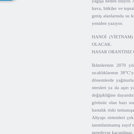
yağışa neden oluyor. A
hava, bitkiler ve top
geniş alanlarında su k
yeniden yazıyor.
HANOİ (VİETNAM)
OLACAK.
HASAR ORANTISIZ
İklimlerinin 2070 yı
sıcaklıklarının 38°C’
dönemlerde yağmurları
stresleri ya da aşırı 
değişikliğine dayandır
görünür olan bazı sor
hastalık riski tırman
Altyapı sistemleri çok
tanımlanmamış zayıf n
neredeyse kaçınılmaz.