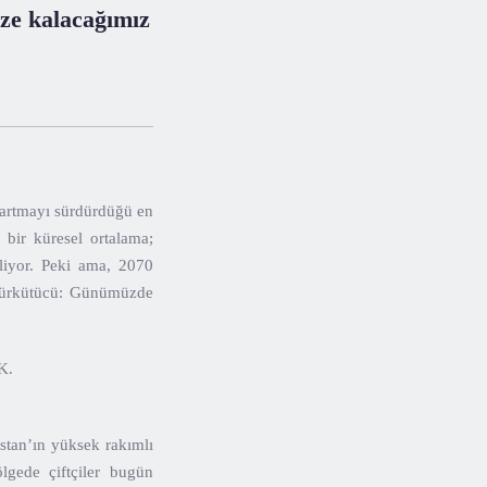
üze kalacağımız
 artmayı sürdürdüğü en
 bir küresel ortalama;
eliyor. Peki ama, 2070
ıtı ürkütücü: Günümüzde
K.
istan’ın yüksek rakımlı
lgede çiftçiler bugün