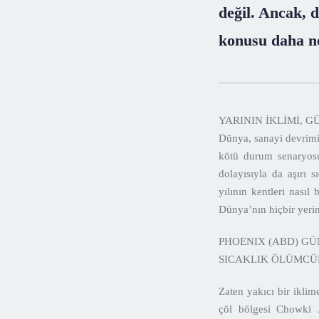
değil. Ancak, 
konusu daha ne
YARININ İKLİMİ, 
Dünya, sanayi devrimi
kötü durum senaryosun
dolayısıyla da aşırı 
yılının kentleri nasıl
Dünya’nın hiçbir yerin
PHOENIX (ABD) GÜ
SICAKLIK ÖLÜMCÜ
Zaten yakıcı bir iklim
çöl bölgesi Chowki J