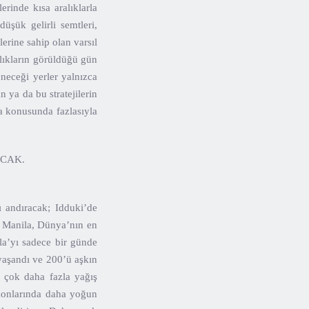
erinde kısa aralıklarla
düşük gelirli semtleri,
lerine sahip olan varsıl
klıkların görüldüğü gün
eneceği yerler yalnızca
 ya da bu stratejilerin
ma konusunda fazlasıyla
ACAK.
ı andıracak; Idduki’de
n Manila, Dünya’nın en
la’yı sadece bir günde
 yaşandı ve 200’ü aşkın
n çok daha fazla yağış
ezonlarında daha yoğun